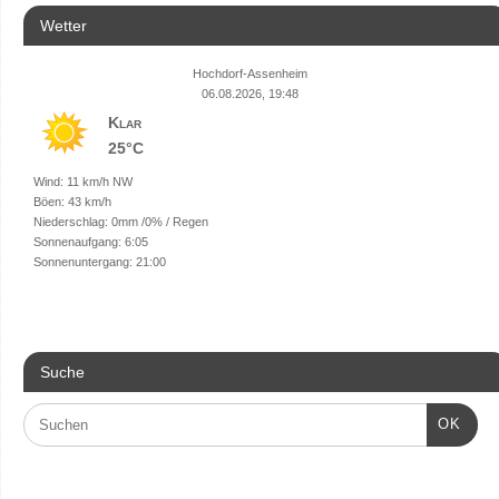
Wetter
Hochdorf-Assenheim
06.08.2026, 19:48
Klar
25°C
Wind: 11 km/h NW
Böen: 43 km/h
Niederschlag:
0mm
/
0%
/
Regen
Sonnenaufgang: 6:05
Sonnenuntergang: 21:00
Suche
OK