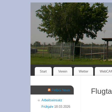
Start
Verein
Wetter
WebCA
Flugt
FMBG News
Arbeitseinsatz
Frühjahr
18.03.2026