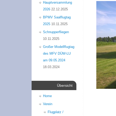
Hauptversammlung
2026
22.12.2025
BPMV Saalflugtag
2025
10.11.2025
Schnupperfliegen
10.11.2025
Großer Modellflugtag
des MFV DÜW-LU
am 09.05.2024
18.03.2024
Übersicht
Home
Verein
Flugplatz /