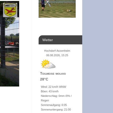
Wetter
Hochdorf-Assenheim
06.08.2026, 15:25
Teilweise wolkig
28°C
Wind: 22 km/h WNW
Böen: 43 km/h
Niederschlag:
0mm
/
0%
/
Regen
Sonnenaufgang: 6:05
Sonnenuntergang: 21:00